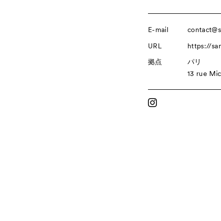
E-mail
contact@sa
URL
https://san
拠点
パリ
13 rue Mi