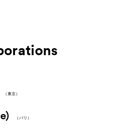
borations
About
ACKと
Visitor Inf
出展ギャラリー一覧
Press
（東京）
rations
プレス
Contact
お問
re)
（パリ）
Archive
アー