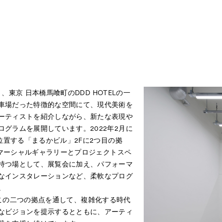
6月、東京 日本橋馬喰町のDDD HOTELの一
車場だった特徴的な空間にて、現代美術を
ーティストを紹介しながら、新たな表現や
グラムを展開しています。2022年2月に
に位置する「まるかビル」2Fに2つ目の拠
。コマーシャルギャラリーとプロジェクトスペ
持つ場として、展覧会に加え、パフォーマ
なインスタレーションなど、柔軟なプログ
。
celは、この二つの拠点を通して、複雑化する時代
なビジョンを提示するとともに、アーティ