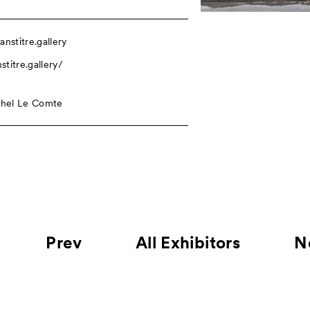
nstitre.gallery
stitre.gallery/
chel Le Comte
Prev
All Exhibitors
N