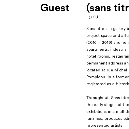
Guest
(sans tit
（パリ）
Sans titre is a gallery 
project space and afte
(2016 – 2019) and num
apartments, industrial 
hotel rooms, restauran
permanent address and
located 13 rue Michel
Pompidou, in a former
registered as a Histo
Throughout, Sans titre
the early stages of th
exhibitions in a multid
fanzines, produces edi
represented artists.