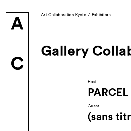
Art Collaboration Kyoto
Exhibitors
Gallery Colla
News
お知らせ
Exhibitors
Host
PARCEL
- Gallery Collabo
Guest
- Kyoto Meetings
(sans tit