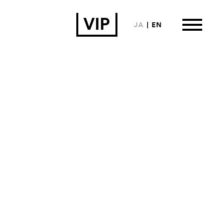
VIP
JA
EN
は
ormation
来場者向け情報
い合わせ
カイブ