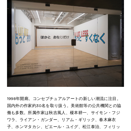
News
お知らせ
Exhibitors
出展ギャラリー一覧
- Gallery Collaborations
- Kyoto Meetings
1998年開廊。コンセプチュアルアートの新しい潮流に注目。
About
国内外の作家約30名を取り扱う。美術館等の公共機関との協
ACKとは
働も多数。所属作家は秋吉風人、榎本耕一、サイモン・フジ
Visitor Information
来場者向け情報
ワラ、ライアン・ガンダー、リアム・ギリック、春木麻衣
Press
子、ホンマタカシ、ピエール・ユイグ、松江泰治、フィリッ
プレス