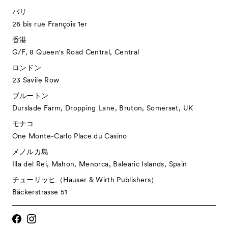
パリ
26 bis rue François 1er
香港
G/F, 8 Queen's Road Central, Central
ロンドン
23 Savile Row
ブルートン
Durslade Farm, Dropping Lane, Bruton, Somerset, UK
モナコ
One Monte-Carlo Place du Casino
メノルカ島
Illa del Rei, Mahon, Menorca, Balearic Islands, Spain
チューリッヒ（Hauser & Wirth Publishers）
Bäckerstrasse 51