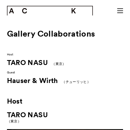
Gallery Collaborations
Host
TARO NASU
（東京）
Guest
Hauser & Wirth
（チューリッヒ）
Host
TARO NASU
（東京）