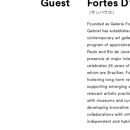
Guest
Fortes D
（サンパウロ）
Founded as Galeria For
Gabriel has established
contemporary art gall
program of approximat
Paulo and Rio de Janeir
presence at major inter
celebrates 25 years of a
whom are Brazilian. Fo
fostering long-term rel
supporting emerging vo
relevant artistic prac
with museums and cur
developing innovative 
collaborations with oth
independent and hybri