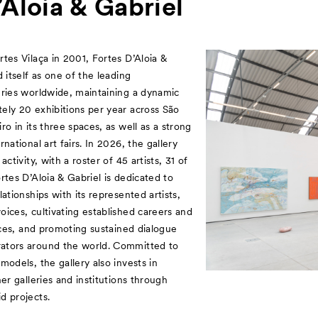
’Aloia & Gabriel
tes Vilaça in 2001, Fortes D’Aloia &
 itself as one of the leading
eries worldwide, maintaining a dynamic
ely 20 exhibitions per year across São
o in its three spaces, as well as a strong
national art fairs. In 2026, the gallery
ctivity, with a roster of 45 artists, 31 of
rtes D’Aloia & Gabriel is dedicated to
ationships with its represented artists,
ices, cultivating established careers and
tices, and promoting sustained dialogue
ators around the world. Committed to
models, the gallery also invests in
er galleries and institutions through
d projects.