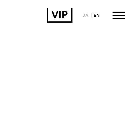
VIP
JA
EN
は
ormation
来場者向け情報
い合わせ
カイブ