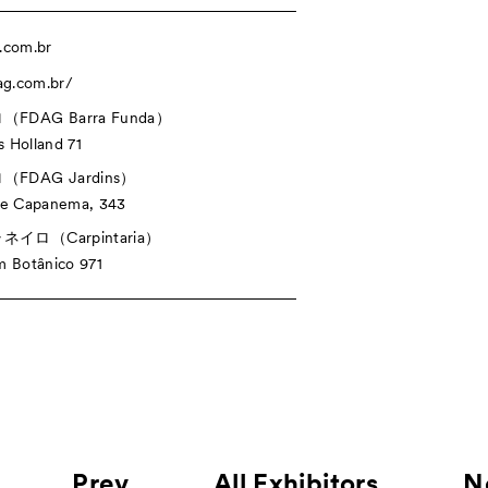
.com.br
ag.com.br/
FDAG Barra Funda）
 Holland 71
FDAG Jardins）
de Capanema, 343
イロ（Carpintaria）
m Botânico 971
Prev
All Exhibitors
N