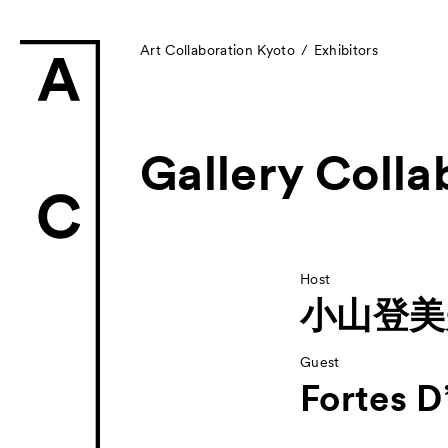
Art Collaboration Kyoto
Exhibitors
Gallery Colla
News
お知らせ
Exhibitors
Host
小山登美
- Gallery Collabo
Guest
- Kyoto Meetings
Fortes D