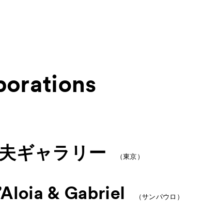
borations
About
ACKと
Visitor Inf
出展ギャラリー一覧
夫ギャラリー
Press
（東京）
rations
プレス
Contact
お問
’Aloia & Gabriel
（サンパウロ）
Archive
アー