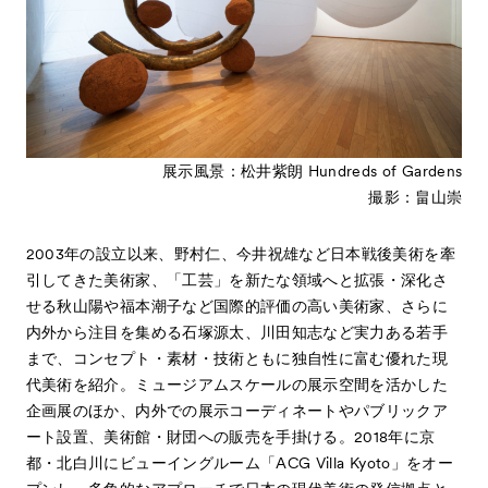
- Kyoto Meetings
About
ACKとは
Visitor Information
来場者向け情報
Press
プレス
展示風景：松井紫朗 Hundreds of Gardens
Contact
お問い合わせ
撮影：畠山崇
Archive
アーカイブ
2003年の設立以来、野村仁、今井祝雄など日本戦後美術を牽
引してきた美術家、「工芸」を新たな領域へと拡張・深化さ
せる秋山陽や福本潮子など国際的評価の高い美術家、さらに
内外から注目を集める石塚源太、川田知志など実力ある若手
まで、コンセプト・素材・技術ともに独自性に富む優れた現
代美術を紹介。ミュージアムスケールの展示空間を活かした
企画展のほか、内外での展示コーディネートやパブリックア
ート設置、美術館・財団への販売を手掛ける。2018年に京
都・北白川にビューイングルーム「ACG Villa Kyoto」をオー