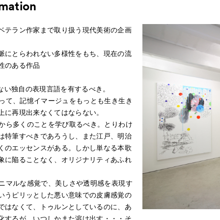
rmation
ベテラン作家まで取り扱う現代美術の企画
脈にとらわれない多様性をもち、現在の流
性のある作品
れない独自の表現言語を有するべき。
によって、記憶イマージュをもっとも生き生き
上に再現出来なくてはならない。
美術から多くのことを学び取るべき。とりわけ
は特筆すべきであろうし、また江戸、明治
くのエッセンスがある。しかし単なる本歌
象に陥ることなく、オリジナリティあふれ
、ミニマルな感覚で、美しさや透明感を表現す
いうピリッとした悪い意味での皮膚感覚の
ではなくて、トゥルンとしているのに、あ
化するが、いつしかまた溶け出す・・・そ