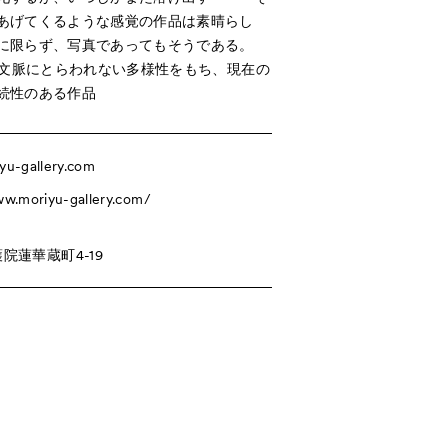
あげてくるような感覚の作品は素晴らし
に限らず、写真であってもそうである。
けの文脈にとらわれない多様性をもち、現在の
続性のある作品
yu-gallery.com
ww.moriyu-gallery.com/
院蓮華蔵町4-19