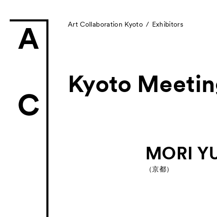
Art Collaboration Kyoto
Exhibitors
Kyoto Meetin
News
お知らせ
Exhibitors
MORI Y
- Gallery Collabo
（京都）
- Kyoto Meetings