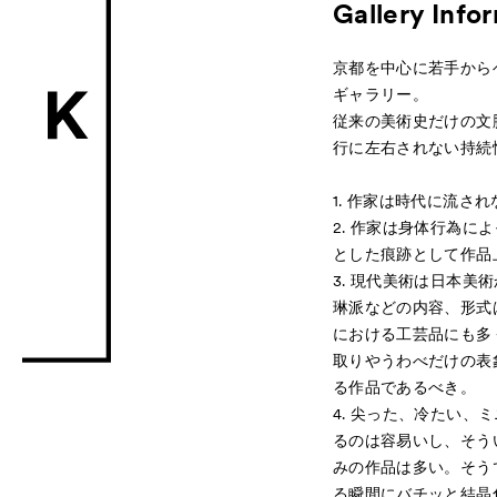
Gallery Info
京都を中心に若手から
ギャラリー。
従来の美術史だけの文
行に左右されない持続
1. 作家は時代に流さ
2. 作家は身体行為
とした痕跡として作品
3. 現代美術は日本
琳派などの内容、形式
における工芸品にも多
取りやうわべだけの表
る作品であるべき。
4. 尖った、冷たい
るのは容易いし、そう
みの作品は多い。そう
る瞬間にバチッと結晶