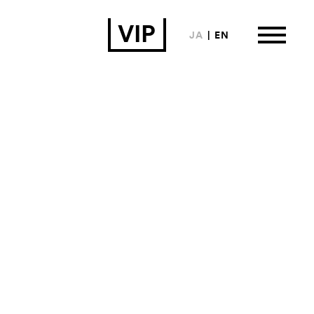
VIP
JA
EN
は
ormation
来場者向け情報
い合わせ
カイブ