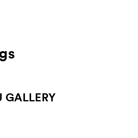
gs
About
ACKと
Visitor Inf
出展ギャラリー一覧
U GALLERY
Press
rations
プレス
Contact
お問
Archive
アー